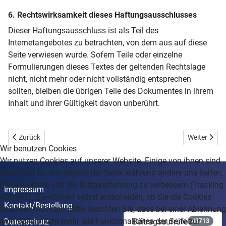
6. Rechtswirksamkeit dieses Haftungsausschlusses
Dieser Haftungsausschluss ist als Teil des
Internetangebotes zu betrachten, von dem aus auf diese
Seite verwiesen wurde. Sofern Teile oder einzelne
Formulierungen dieses Textes der geltenden Rechtslage
nicht, nicht mehr oder nicht vollständig entsprechen
sollten, bleiben die übrigen Teile des Dokumentes in ihrem
Inhalt und ihrer Gültigkeit davon unberührt.
Vorheriger Beitrag: Kontakt/Bestellungen
Nächster Be
Zurück
Weiter
Wir benutzen Cookies
Wir nutzen Cookies auf unserer Website. Einige von ihnen sind
essenziell für den Betrieb der Seite, während andere uns helfen,
diese Website und die Nutzererfahrung zu verbessern (Tracking
Impressum
Cookies). Sie können selbst entscheiden, ob Sie die Cookies
Kontakt/Bestellung
zulassen möchten. Bitte beachten Sie, dass bei einer Ablehnung
womöglich nicht mehr alle Funktionalitäten der Seite zur
Datenschutz
Beitragsaufrufe
48713