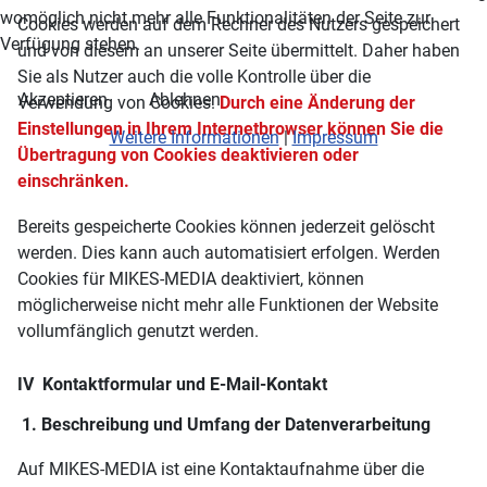
womöglich nicht mehr alle Funktionalitäten der Seite zur
Cookies werden auf dem Rechner des Nutzers gespeichert
Verfügung stehen.
und von diesem an unserer Seite übermittelt. Daher haben
Sie als Nutzer auch die volle Kontrolle über die
Akzeptieren
Ablehnen
Verwendung von Cookies.
Durch eine Änderung der
Einstellungen in Ihrem Internetbrowser können Sie die
Weitere Informationen
|
Impressum
Übertragung von Cookies deaktivieren oder
einschränken.
Bereits gespeicherte Cookies können jederzeit gelöscht
werden. Dies kann auch automatisiert erfolgen. Werden
Cookies für MIKES-MEDIA deaktiviert, können
möglicherweise nicht mehr alle Funktionen der Website
vollumfänglich genutzt werden.
IV Kontaktformular und E-Mail-Kontakt
1. Beschreibung und Umfang der Datenverarbeitung
Auf MIKES-MEDIA ist eine Kontaktaufnahme über die