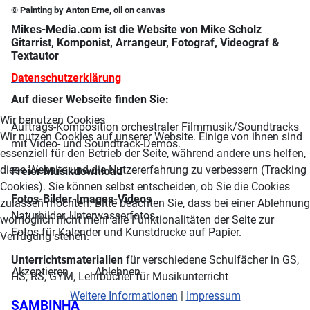
© Painting by Anton Erne, oil on canvas
Mikes-Media.com ist die Website von Mike Scholz
Gitarrist, Komponist, Arrangeur, Fotograf, Videograf &
Textautor
Datenschutzerklärung
Auf dieser Webseite finden Sie:
Wir benutzen Cookies
Auftrags-Komposition orchestraler Filmmusik/Soundtracks
Wir nutzen Cookies auf unserer Website. Einige von ihnen sind
mit Video- und Soundtrack-Demos.
essenziell für den Betrieb der Seite, während andere uns helfen,
diese Website und die Nutzererfahrung zu verbessern (Tracking
Freier Musikdownload
Cookies). Sie können selbst entscheiden, ob Sie die Cookies
Fotos-Bilder-Images-Videos
zulassen möchten. Bitte beachten Sie, dass bei einer Ablehnung
Naturbilder, Unterwasserfotos,
womöglich nicht mehr alle Funktionalitäten der Seite zur
Fotos für Kalender und Kunstdrucke auf Papier.
Verfügung stehen.
Unterrichtsmaterialien
für verschiedene Schulfächer in GS,
Akzeptieren
Ablehnen
HS, RS, GYM, Lehrbücher für Musikunterricht
Weitere Informationen
|
Impressum
SAMBINHA